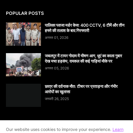
POPULAR POSTS
पालिका प्लाजा मर्डर केस: 400 CCTV, 6 टीमें और तीन
हफ्ते की तलाश के बाद गिरफ्तारी
अगस्त 01, 2026
जबलपुर में टायर गोदाम में भीषण आग, धुएं का काला गुबार
देख मचा हड़कंप, दमकल की कई गाड़ियां मौके पर
अगस्त 05, 2026
छात्र की दर्दनाक मौत: टीचर पर प्रताड़ना और गंभीर
आरोपों का खुलासा
जनवरी 26, 2025
Our website uses cookies to improve your experience.
Learn
Home
About Us
Contact Us